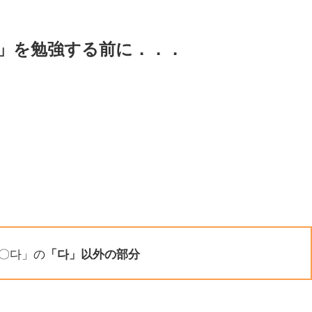
」を勉強する前に．．．
〇다」の
「다」以外の部分