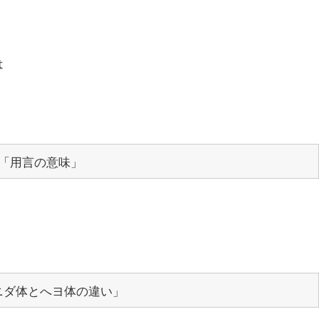
は
「用言の意味」
ニダ体とへヨ体の違い」