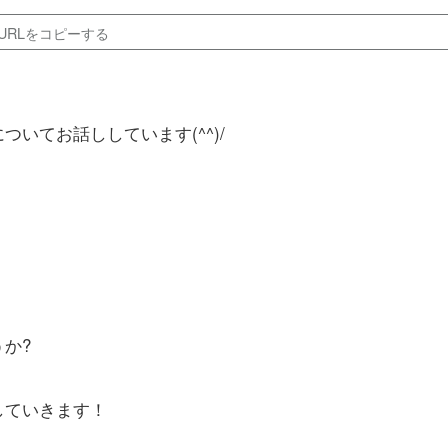
URLをコピーする
についてお話ししています(^^)/
か?
していきます！