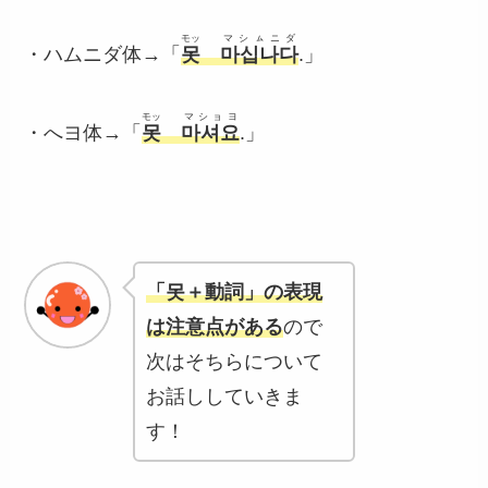
モッ
マシㇺニダ
・ハムニダ体→「
못
마십나다
.」
モッ
マショヨ
・へヨ体→「
못
마셔요
.」
「못＋動詞」の表現
は注意点がある
ので
次はそちらについて
お話ししていきま
す！