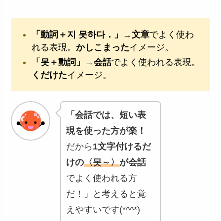
「動詞＋지 못하다．」
→
文章
でよく使わ
れる表現。
かしこまった
イメージ。
「못＋動詞」
→
会話
でよく使われる表現。
くだけた
イメージ。
「会話では、短い表
現を使った方が楽！
だから
1文字付けるだ
けの
〈못～〉
が会話
でよく使われる方
だ！」と考えると覚
えやすいです(*^^*)