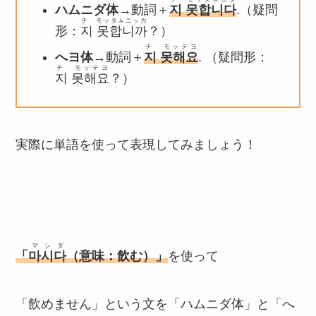
ハムニダ体
→動詞＋
지 못합니다
.（疑問
チ モッタㇺニッカ
形：
지 못합니까
？）
チ モッテヨ
へヨ体
→動詞＋
지 못해요
. （疑問形：
チ モッテヨ
지 못해요
？）
実際に単語を使って表現してみましょう！
マシダ
「
마시다
（意味：飲む）」
を使って
「飲めません」という文を「ハムニダ体」と「へ