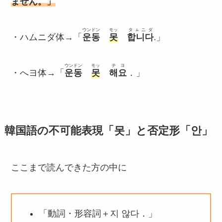
ません。」
ウンドン
モッ
タㇺニダ
・ハムニダ体→「
운동
못
합니다
.」
ウンドン
モッ
テヨ
・へヨ体→「
운동
못
해요
．」
韓国語の不可能表現「못」と否定形「안」
ここまで読んできた方の中に
「動詞・形容詞＋지 않다．」