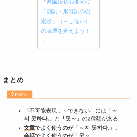
「
韓国語初心者向け
「動詞・形容詞の否
定形」（～しない）
の表現を覚えよう！
」
まとめ
「不可能表現：～できない」には
「～
지 못하다.」
と
「못～」
の2種類がある
文章
でよく使うのが「～지 못하다.」、
会話
でよく使うのが「못～」