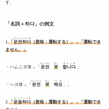
す。
「名詞＋하다」の例文
ウンジョンハダ
1.
「
운전하다
（意味：運転する）」→「運転でき
ません
。
」
ウンジョン
モッ
タㇺニダ
・ハムニダ体→「
운전
못
합니다
.」
ウンジョン
モッ
テヨ
・へヨ体→「
운전
못
해요
．」
ウンドンハダ
2.
「
운동하다
（意味：運動する）」→「運動でき