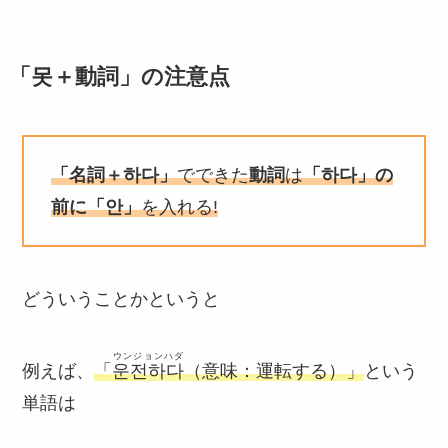
「못＋動詞」の注意点
「名詞＋하다」
でできた
動詞
は
「하다」の
前に「안」
を入れる!
どういうことかというと
ウンジョンハダ
例えば、
「
운전하다
（意味：運転する）」
という
単語は