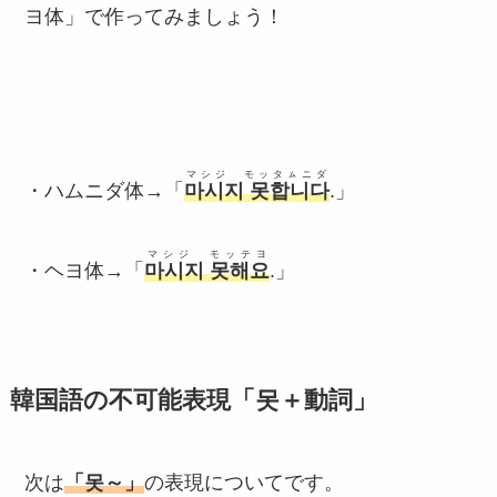
ヨ体」で作ってみましょう！
マシジ モッタㇺニダ
・ハムニダ体→「
마시지 못합니다
.」
マシジ モッテヨ
・ヘヨ体→「
마시지 못해요
.」
韓国語の不可能表現「못＋動詞」
次は
「못～」
の表現についてです。